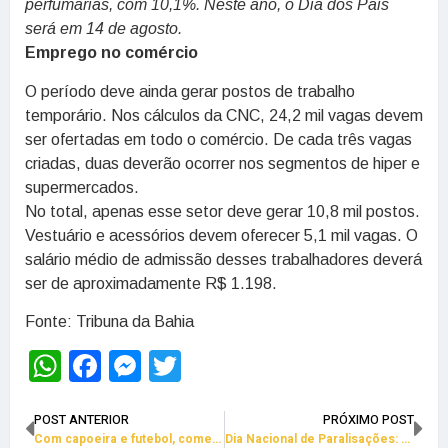
perfumarias, com 10,1%. Neste ano, o Dia dos Pais
será em 14 de agosto.
Emprego no comércio
O período deve ainda gerar postos de trabalho
temporário. Nos cálculos da CNC, 24,2 mil vagas devem
ser ofertadas em todo o comércio. De cada três vagas
criadas, duas deverão ocorrer nos segmentos de hiper e
supermercados.
No total, apenas esse setor deve gerar 10,8 mil postos.
Vestuário e acessórios devem oferecer 5,1 mil vagas. O
salário médio de admissão desses trabalhadores deverá
ser de aproximadamente R$ 1.198.
Fonte: Tribuna da Bahia
WhatsApp
Facebook
Messenger
Twitter
POST ANTERIOR
PRÓXIMO POST
Com capoeira e futebol, comerciários ocupam o Shopping da Bahia
Dia Nacional de Paralisações: Milhares de baianos junto ao Sindicato dos Comerciários foram às ruas dizer “Fora, Temer”