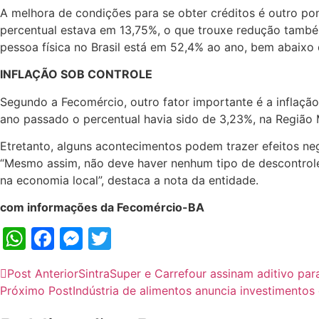
A melhora de condições para se obter créditos é outro po
percentual estava em 13,75%, o que trouxe redução també
pessoa física no Brasil está em 52,4% ao ano, bem abaixo
INFLAÇÃO SOB CONTROLE
Segundo a Fecomércio, outro fator importante é a infla
ano passado o percentual havia sido de 3,23%, na Região 
Etretanto, alguns acontecimentos podem trazer efeitos neg
“Mesmo assim, não deve haver nenhum tipo de descontrole 
na economia local”, destaca a nota da entidade.
com informações da Fecomércio-BA
WhatsApp
Facebook
Messenger
Twitter
Post Anterior
SintraSuper e Carrefour assinam aditivo par
Próximo Post
Indústria de alimentos anuncia investimentos 