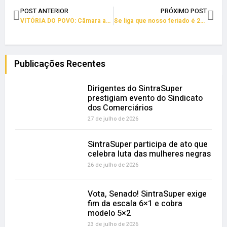
POST ANTERIOR
PRÓXIMO POST
VITÓRIA DO POVO: Câmara aprova isenção de Imposto de Renda até R$ 5 mil
Se liga que nosso feriado é 20 de outubro. E tem SUPERFEST no dia 19
Publicações Recentes
Dirigentes do SintraSuper
prestigiam evento do Sindicato
dos Comerciários
27 de julho de 2026
SintraSuper participa de ato que
celebra luta das mulheres negras
26 de julho de 2026
Vota, Senado! SintraSuper exige
fim da escala 6×1 e cobra
modelo 5×2
23 de julho de 2026