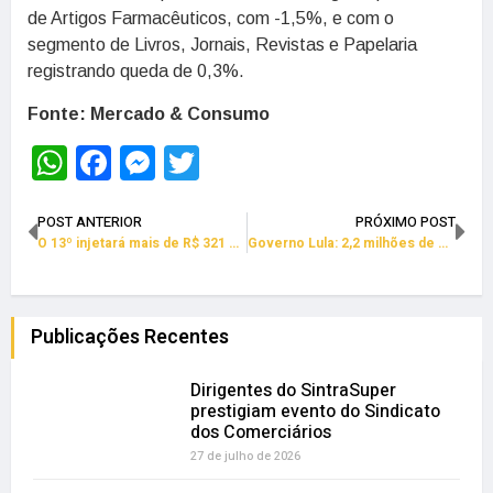
de Artigos Farmacêuticos, com -1,5%, e com o
segmento de Livros, Jornais, Revistas e Papelaria
registrando queda de 0,3%.
Fonte: Mercado & Consumo
WhatsApp
Facebook
Messenger
Twitter
POST ANTERIOR
PRÓXIMO POST
O 13º injetará mais de R$ 321 bilhões na economia, dia 20
Governo Lula: 2,2 milhões de empregos e contratação recorde de jovens
Publicações Recentes
Dirigentes do SintraSuper
prestigiam evento do Sindicato
dos Comerciários
27 de julho de 2026