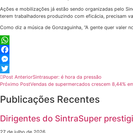
Ações e mobilizações já estão sendo organizadas pelo Sind
terem trabalhadores produzindo com eficácia, precisam val
Como diz a música de Gonzaguinha, “A gente quer valer no
WhatsApp
Facebook
Messenger
Post Anterior
Sintrasuper: é hora da pressão
Twitter
Próximo Post
Vendas de supermercados crescem 8,44% e
Publicações Recentes
Dirigentes do SintraSuper presti
27 de julho de 2026