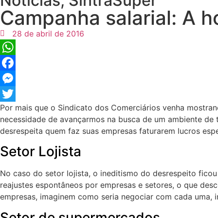
Notícias
,
SintraSuper
Campanha salarial: A h
28 de abril de 2016
WhatsApp
Facebook
Messenger
Por mais que o Sindicato dos Comerciários venha mostran
Twitter
necessidade de avançarmos na busca de um ambiente de tr
desrespeita quem faz suas empresas faturarem lucros espe
Setor Lojista
No caso do setor lojista, o ineditismo do desrespeito fic
reajustes espontâneos por empresas e setores, o que descon
empresas, imaginem como seria negociar com cada uma, i
Setor de supermercados