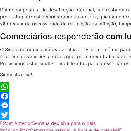
Diante da postura de desatenção patronal, não resta outra 
proposta patronal demonstra muita timidez, que não corr
vão recuar da necessidade de reposição da inflação, tam
Comerciários responderão com l
O Sindicato mobilizará os trabalhadores do comércio para
também mostrar aos patrões que, para terem trabalhadores
Precisamos estar unidos e mobilizados para pressionar os 
Sindicalize-se!
WhatsApp
Facebook
Messenger
Post Anterior
Semana decisiva para o país
Twitter
Próximo Post
Campanha salarial: A hora é de pressão!