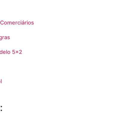
 Comerciários
gras
odelo 5×2
l
: