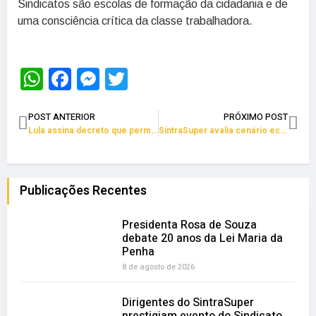
Sindicatos são escolas de formação da cidadania e de
uma consciência crítica da classe trabalhadora.
WhatsApp
Facebook
Messenger
Twitter
POST ANTERIOR
PRÓXIMO POST
Lula assina decreto que permite faculdades comunitárias receberem recursos públicos
SintraSuper avalia cenário econômico para campanha salarial
Publicações Recentes
Presidenta Rosa de Souza
debate 20 anos da Lei Maria da
Penha
8 de agosto de 2026
Dirigentes do SintraSuper