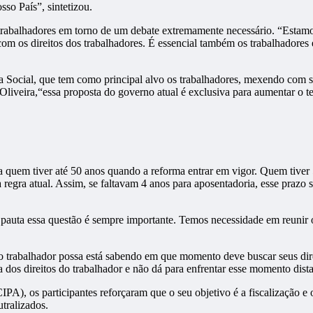
so País”, sintetizou.
os trabalhadores em torno de um debate extremamente necessário. “Est
m os direitos dos trabalhadores. É essencial também os trabalhadores e
a Social, que tem como principal alvo os trabalhadores, mexendo com s
 Oliveira,“essa proposta do governo atual é exclusiva para aumentar o t
ra quem tiver até 50 anos quando a reforma entrar em vigor. Quem tiv
 regra atual. Assim, se faltavam 4 anos para aposentadoria, esse prazo s
m pauta essa questão é sempre importante. Temos necessidade em reunir
o trabalhador possa está sabendo em que momento deve buscar seus direi
 dos direitos do trabalhador e não dá para enfrentar esse momento distan
A), os participantes reforçaram que o seu objetivo é a fiscalização e o
utralizados.