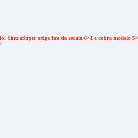
do! SintraSuper exige fim da escala 6×1 e cobra modelo 5
26