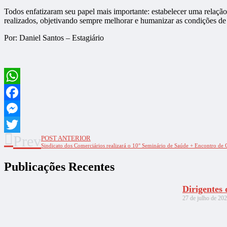
Todos enfatizaram seu papel mais importante: estabelecer uma relação 
realizados, objetivando sempre melhorar e humanizar as condições de 
Por: Daniel Santos – Estagiário
WhatsApp
Facebook
Messenger
Prev
POST ANTERIOR
Twitter
Sindicato dos Comerciários realizará o 10° Seminário de Saúde + Encontro de C
Publicações Recentes
Dirigentes
27 de julho de 20