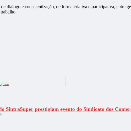
de diálogo e conscientização, de forma criativa e participativa, entre 
trabalho.
ipistas
 do SintraSuper prestigiam evento do Sindicato dos Comer
26