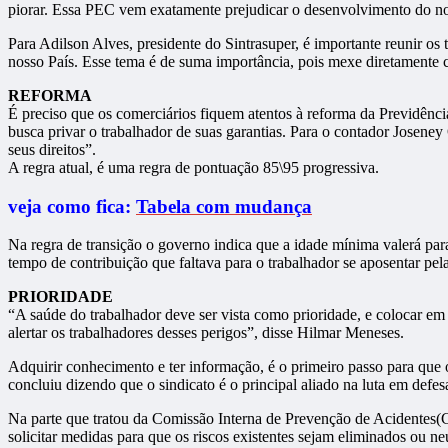
piorar. Essa PEC vem exatamente prejudicar o desenvolvimento do nos
Para Adilson Alves, presidente do Sintrasuper, é importante reunir 
nosso País. Esse tema é de suma importância, pois mexe diretamente co
REFORMA
É preciso que os comerciários fiquem atentos à reforma da Previdênci
busca privar o trabalhador de suas garantias. Para o contador Joseney
seus direitos”.
A regra atual, é uma regra de pontuação 85\95 progressiva.
veja como fica:
Tabela com mudança
Na regra de transição o governo indica que a idade mínima valerá pa
tempo de contribuição que faltava para o trabalhador se aposentar pela
PRIORIDADE
“A saúde do trabalhador deve ser vista como prioridade, e colocar e
alertar os trabalhadores desses perigos”, disse Hilmar Meneses.
Adquirir conhecimento e ter informação, é o primeiro passo para que 
concluiu dizendo que o sindicato é o principal aliado na luta em defesa
Na parte que tratou da Comissão Interna de Prevenção de Acidentes(CIP
solicitar medidas para que os riscos existentes sejam eliminados ou ne