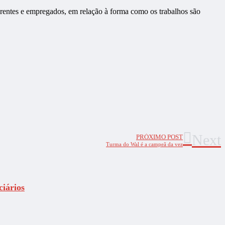
gerentes e empregados, em relação à forma como os trabalhos são
Next
PRÓXIMO POST
Turma do Wal é a campeã da vez
ciários