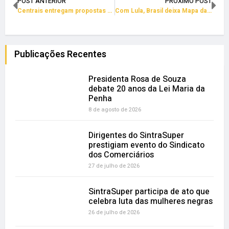
POST ANTERIOR
PRÓXIMO POST
Centrais entregam propostas pelo emprego e contra medidas dos EUA
Com Lula, Brasil deixa Mapa da Fome e desemprego cai a 5,8%
Publicações Recentes
Presidenta Rosa de Souza
debate 20 anos da Lei Maria da
Penha
8 de agosto de 2026
Dirigentes do SintraSuper
prestigiam evento do Sindicato
dos Comerciários
27 de julho de 2026
SintraSuper participa de ato que
celebra luta das mulheres negras
26 de julho de 2026