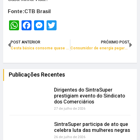
Fonte:CTB Brasil
WhatsApp
Facebook
Messenger
Twitter
POST ANTERIOR
PRÓXIMO POST
Cesta básica consome quase 50% do salário mínimo do soteropolitano
Consumidor de energia pagará conta de R$ 500 bilhões nos próximos anos
Publicações Recentes
Dirigentes do SintraSuper
prestigiam evento do Sindicato
dos Comerciários
27 de julho de 2026
SintraSuper participa de ato que
celebra luta das mulheres negras
26 de julho de 2026