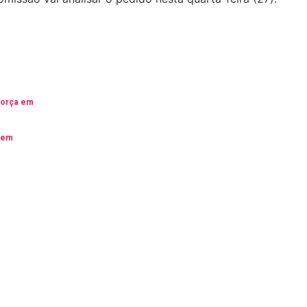
 força em
 em