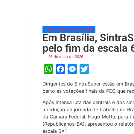
DESTAQUE
,
SINTRASUPER
Em Brasília, SintraS
pelo fim da escala 
26 de maio de 2026
WhatsApp
Facebook
Messenger
Twitter
Dirigentes do SintraSuper estão em Bra
perto as votações finais da PEC que re
Após intensa luta das centrais e dos sin
a redução da jornada de trabalho no Bra
da Câmara Federal, Hugo Motta, para tra
(Republicanos-BA), apresentou o relató
escala 6×1.