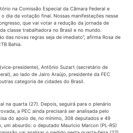
ório na Comissão Especial da Câmara Federal e
o dia da votação final. Nossas manifestações nesse
ongresso, que vai votar a redução da jornada de
da classe trabalhadora no Brasil e no mundo.
o das novas regras seja de imediato”, afirma Rosa de
CTB Bahia.
vice-presidente), Antônio Suzart (secretário de
eral), ao lado de Jairo Araújo, presidente da FEC
 outras categoria de cidades do Brasil.
l na quarta (27). Depois, seguirá para o plenário
rovada, a PEC ainda precisará ser analisada pelo
cisa do apoio de, no mínimo, 308 deputados e 49
o, um absurdo: o deputado Mauricio Marcon (PL-RS)
omissão vai analisar o pedido nesta quarta-feira (27).