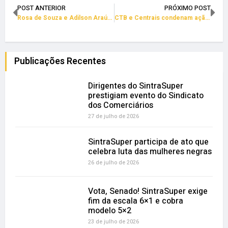
POST ANTERIOR
PRÓXIMO POST
Rosa de Souza e Adilson Araújo: os desafios de 2026
CTB e Centrais condenam ação dos EUA contra Venezuela
Publicações Recentes
Dirigentes do SintraSuper
prestigiam evento do Sindicato
dos Comerciários
27 de julho de 2026
SintraSuper participa de ato que
celebra luta das mulheres negras
26 de julho de 2026
Vota, Senado! SintraSuper exige
fim da escala 6×1 e cobra
modelo 5×2
23 de julho de 2026