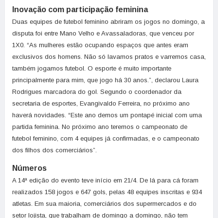
Inovação com participação feminina
Duas equipes de futebol feminino abriram os jogos no domingo, a
disputa foi entre Mano Velho e Avassaladoras, que venceu por
1X0. “As mulheres estão ocupando espaços que antes eram
exclusivos dos homens. Não só lavamos pratos e varremos casa,
também jogamos futebol. O esporte é muito importante
principalmente para mim, que jogo há 30 anos.”, declarou Laura
Rodrigues marcadora do gol. Segundo o coordenador da
secretaria de esportes, Evangivaldo Ferreira, no próximo ano
haverá novidades. “Este ano demos um pontapé inicial com uma
partida feminina. No próximo ano teremos o campeonato de
futebol feminino, com 4 equipes já confirmadas, e o campeonato
dos filhos dos comerciários”.
Números
A 14ª edição do evento teve início em 21/4. De lá para cá foram
realizados 158 jogos e 647 gols, pelas 48 equipes inscritas e 934
atletas. Em sua maioria, comerciários dos supermercados e do
setor lojista, que trabalham de domingo a domingo, não tem