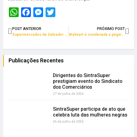
WhatsApp
Facebook
Messenger
Twitter
POST ANTERIOR
PRÓXIMO POST
Supermercados de Salvador continuam vendendo o suco Ades condenado pela Anvisa
Walmart é condenada a pagar R$ 155 mil a funcionário que ficou paraplégico
Publicações Recentes
Dirigentes do SintraSuper
prestigiam evento do Sindicato
dos Comerciários
27 de julho de 2026
SintraSuper participa de ato que
celebra luta das mulheres negras
26 de julho de 2026