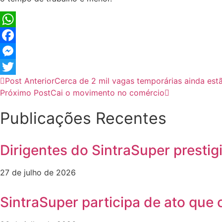
WhatsApp
Facebook
Messenger
Post Anterior
Cerca de 2 mil vagas temporárias ainda est
Twitter
Próximo Post
Cai o movimento no comércio
Publicações Recentes
Dirigentes do SintraSuper presti
27 de julho de 2026
SintraSuper participa de ato que 