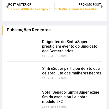
POST ANTERIOR
PRÓXIMO POST
Cencosud/GBarbosa amplia projeto “Fila Zero” para clientes
SintraSuper mobiliza trabalhadores e trabalhadoras do Carrefour
Publicações Recentes
Dirigentes do SintraSuper
prestigiam evento do Sindicato
dos Comerciários
27 de julho de 2026
SintraSuper participa de ato que
celebra luta das mulheres negras
26 de julho de 2026
Vota, Senado! SintraSuper exige
fim da escala 6×1 e cobra
modelo 5×2
23 de julho de 2026