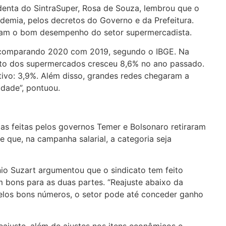
identa do SintraSuper, Rosa de Souza, lembrou que o
ndemia, pelos decretos do Governo e da Prefeitura.
mam o bom desempenho do setor supermercadista.
% comparando 2020 com 2019, segundo o IBGE. Na
nto dos supermercados cresceu 8,6% no ano passado.
tivo: 3,9%. Além disso, grandes redes chegaram a
idade”, pontuou.
as feitas pelos governos Temer e Bolsonaro retiraram
te que, na campanha salarial, a categoria seja
io Suzart argumentou que o sindicato tem feito
m bons para as duas partes. “Reajuste abaixo da
Pelos bons números, o setor pode até conceder ganho
eajuste, além de ajustes nos itens econômicos e