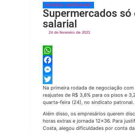
NOTÍCIAS
,
SINTRASUPER
Supermercados só 
salarial
24 de fevereiro de 2021
WhatsApp
Facebook
Messenger
Na primeira rodada de negociação com 
Twitter
reajustes de R$ 3,8% para os pisos e 3
quarta-feira (24), no sindicato patronal.
Além disso, os empresários querem di
horas extras e jornada 12×36. Para justi
Costa, alegou dificuldades por conta d