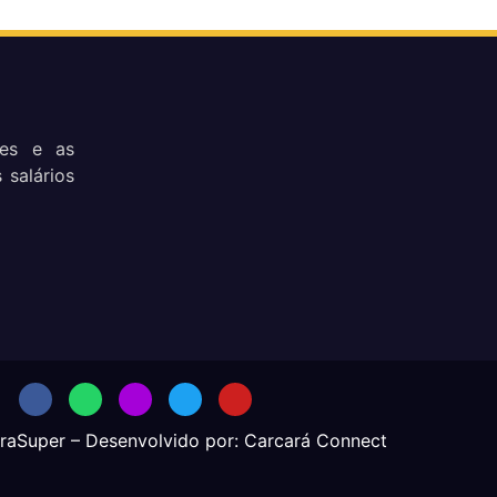
res e as
 salários
traSuper – Desenvolvido por:
Carcará Connect