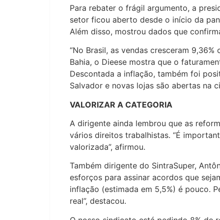
Para rebater o frágil argumento, a pres
setor ficou aberto desde o início da pa
Além disso, mostrou dados que confir
“No Brasil, as vendas cresceram 9,36
Bahia, o Dieese mostra que o faturame
Descontada a inflação, também foi posi
Salvador e novas lojas são abertas na c
VALORIZAR A CATEGORIA
A dirigente ainda lembrou que as reform
vários direitos trabalhistas. “É importan
valorizada”, afirmou.
Também dirigente do SintraSuper, Antôn
esforços para assinar acordos que seja
inflação (estimada em 5,5%) é pouco. 
real”, destacou.
O nosso sindicato está pedindo 8% de r