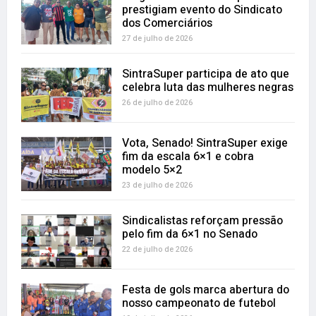
prestigiam evento do Sindicato
dos Comerciários
27 de julho de 2026
SintraSuper participa de ato que
celebra luta das mulheres negras
26 de julho de 2026
Vota, Senado! SintraSuper exige
fim da escala 6×1 e cobra
modelo 5×2
23 de julho de 2026
Sindicalistas reforçam pressão
pelo fim da 6×1 no Senado
22 de julho de 2026
Festa de gols marca abertura do
nosso campeonato de futebol