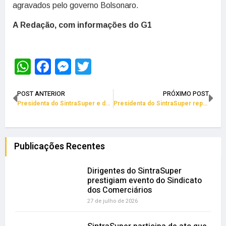
agravados pelo governo Bolsonaro.
A Redação, com informações do G1
WhatsApp
Facebook
Messenger
Twitter
POST ANTERIOR
PRÓXIMO POST
Presidenta do SintraSuper e da CTB Bahia repudia agressão a vereadora
Presidenta do SintraSuper repudia golpe do governo contra FGTS
Publicações Recentes
Dirigentes do SintraSuper
prestigiam evento do Sindicato
dos Comerciários
27 de julho de 2026