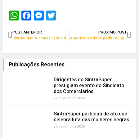
WhatsApp
Facebook
Messenger
Twitter
POST ANTERIOR
PRÓXIMO POST
SintraSuper e comerciários da Bahia participam da festa do Bonfim
Americanas deve pedir recuperação judicial
Publicações Recentes
Dirigentes do SintraSuper
prestigiam evento do Sindicato
dos Comerciários
27 de julho de 2026
SintraSuper participa de ato que
celebra luta das mulheres negras
26 de julho de 2026